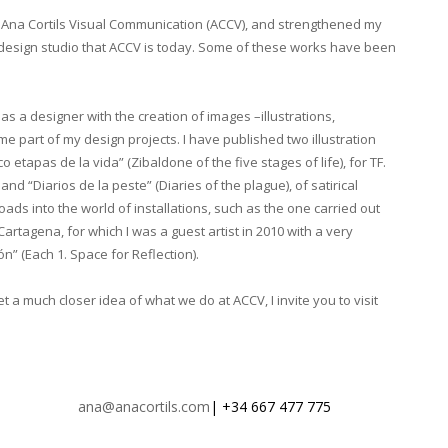
to Ana Cortils Visual Communication (ACCV), and strengthened my
y design studio that ACCV is today. Some of these works have been
 as a designer with the creation of images –illustrations,
art of my design projects. I have published two illustration
etapas de la vida” (Zibaldone of the five stages of life), for TF.
nd “Diarios de la peste” (Diaries of the plague), of satirical
oads into the world of installations, such as the one carried out
rtagena, for which I was a guest artist in 2010 with a very
n” (Each 1. Space for Reflection).
a much closer idea of ​​what we do at ACCV, I invite you to visit
ana@anacortils.com
| +34 667 477 775