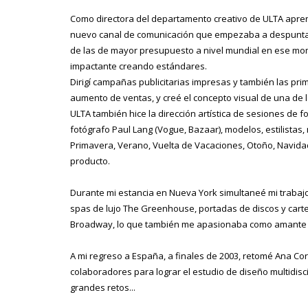
Como directora del departamento creativo de ULTA apren
nuevo canal de comunicación que empezaba a despuntar:
de las de mayor presupuesto a nivel mundial en ese mom
impactante creando estándares.
Dirigí campañas publicitarias impresas y también las pri
aumento de ventas, y creé el concepto visual de una de 
ULTA también hice la dirección artística de sesiones de fo
fotógrafo Paul Lang (Vogue, Bazaar), modelos, estilistas
Primavera, Verano, Vuelta de Vacaciones, Otoño, Navidad,
producto.
Durante mi estancia en Nueva York simultaneé mi trabajo
spas de lujo The Greenhouse, portadas de discos y cart
Broadway, lo que también me apasionaba como amante de
A mi regreso a España, a finales de 2003, retomé Ana Cort
colaboradores para lograr el estudio de diseño multidisc
grandes retos...