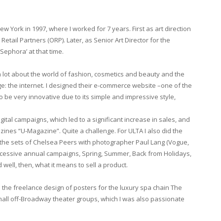
York in 1997, where I worked for 7 years. First as art direction
etail Partners (ORP). Later, as Senior Art Director for the
Sephora’ at that time.
a lot about the world of fashion, cosmetics and beauty and the
 the internet. I designed their e-commerce website –one of the
o be very innovative due to its simple and impressive style,
igital campaigns, which led to a significant increase in sales, and
azines “U-Magazine”. Quite a challenge. For ULTA I also did the
n the sets of Chelsea Peers with photographer Paul Lang (Vogue,
 successive annual campaigns, Spring, Summer, Back from Holidays,
 well, then, what it means to sell a product.
 the freelance design of posters for the luxury spa chain The
all off-Broadway theater groups, which I was also passionate