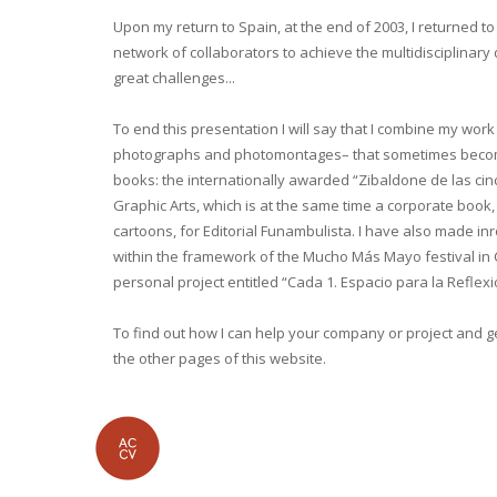
Upon my return to Spain, at the end of 2003, I returned 
network of collaborators to achieve the multidisciplinar
great challenges...
To end this presentation I will say that I combine my work
photographs and photomontages– that sometimes become p
books: the internationally awarded “Zibaldone de las cinco 
Graphic Arts, which is at the same time a corporate book, a
cartoons, for Editorial Funambulista. I have also made inr
within the framework of the Mucho Más Mayo festival in Ca
personal project entitled “Cada 1. Espacio para la Reflexió
To find out how I can help your company or project and get 
the other pages of this website.