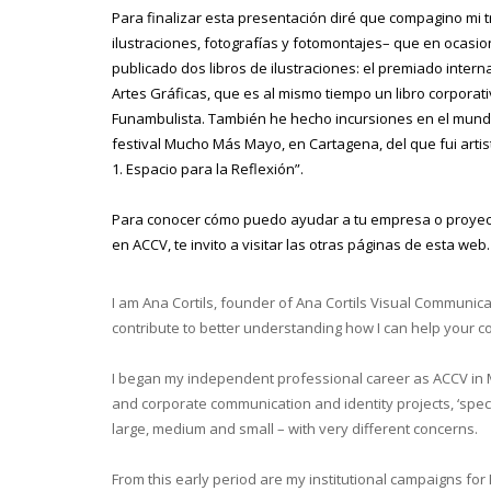
Para finalizar esta presentación diré que compagino mi
ilustraciones, fotografías y fotomontajes– que en ocasio
publicado dos libros de ilustraciones: el premiado intern
Artes Gráficas, que es al mismo tiempo un libro corporativo
Funambulista. También he hecho incursiones en el mundo 
festival Mucho Más Mayo, en Cartagena, del que fui arti
1. Espacio para la Reflexión”.
Para conocer cómo puedo ayudar a tu empresa o proyec
en ACCV, te invito a visitar las otras páginas de esta web.
I am Ana Cortils, founder of Ana Cortils Visual Communicat
contribute to better understanding how I can help your 
I began my independent professional career as ACCV in Ma
and corporate communication and identity projects, ‘specia
large, medium and small – with very different concerns.
From this early period are my institutional campaigns fo