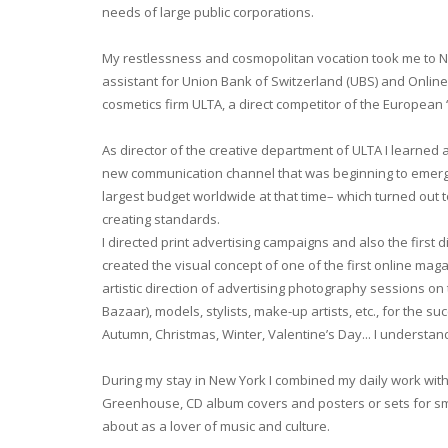
needs of large public corporations.
My restlessness and cosmopolitan vocation took me to New 
assistant for Union Bank of Switzerland (UBS) and Online R
cosmetics firm ULTA, a direct competitor of the European ‘
As director of the creative department of ULTA I learned 
new communication channel that was beginning to emerge:
largest budget worldwide at that time– which turned out t
creating standards.
I directed print advertising campaigns and also the first d
created the visual concept of one of the first online mag
artistic direction of advertising photography sessions o
Bazaar), models, stylists, make-up artists, etc., for the
Autumn, Christmas, Winter, Valentine’s Day... I understand
During my stay in New York I combined my daily work with
Greenhouse, CD album covers and posters or sets for sm
about as a lover of music and culture.