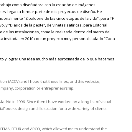
 trabajo como diseñadora con la creación de imágenes –
nes llegan a formar parte de mis proyectos de diseño. He
acionalmente “Zibaldone de las cinco etapas de la vida”, para TF.
, y “Diarios de la peste”, de viñetas satíricas, para Editorial
de las instalaciones, como la realizada dentro del marco del
sta invitada en 2010 con un proyecto muy personal titulado “Cada
to y lograr una idea mucho más aproximada de lo que hacemos
ion (ACCV) and I hope that these lines, and this website,
company, corporation or entrepreneurship.
drid in 1996. Since then I have worked on a long list of visual
l’ books design and illustration for a wide variety of clients –
r IFEMA, FITUR and ARCO, which allowed me to understand the