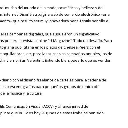
dí mucho del mundo de la moda, cosméticos y belleza y del
 internet. Diseñé su página web de comercio electrónico –una
ento– que resultó ser muy innovadora por su estilo sencillo e
meras campañas digitales, que supusieron un significativo
las primeras revistas online “U-Magazine”. Todo un desafío. Para
tografía publicitaria en los platós de Chelsea Peers con el
, maquilladoras, etc, para las sucesivas campañas anuales, las de
 Invierno, San Valentín... Entiendo bien, pues, lo que es vender
 diario con el diseño freelance de carteles para la cadena de
eles o escenografías para pequeños grupos de teatro off
 la música y la cultura.
ils Comunicación Visual (ACCV), y afiancé mi red de
iplinar que ACCV es hoy. Algunos de estos trabajos han sido